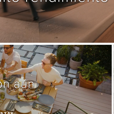
on aún 
RAZAS