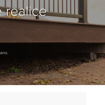
 realice
cano.