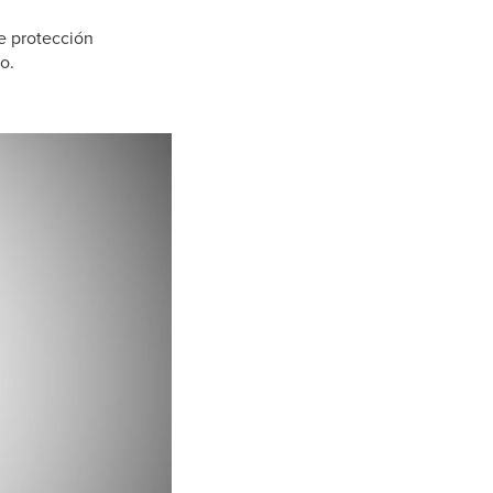
de protección
so.