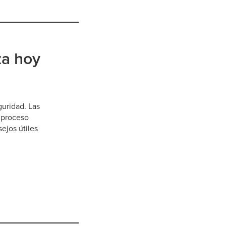
za hoy
guridad. Las
n proceso
ejos útiles