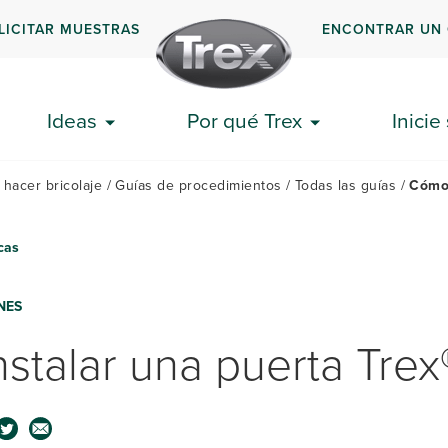
LICITAR MUESTRAS
ENCONTRAR UN
GUÍAS
DOC
EMPEZAR
EXPLICATIVAS
FRE
Ideas
Por qué Trex
Inicie
 hacer bricolaje
Guías de procedimientos
Todas las guías
Cómo 
cas
NES
stalar una puerta Trex