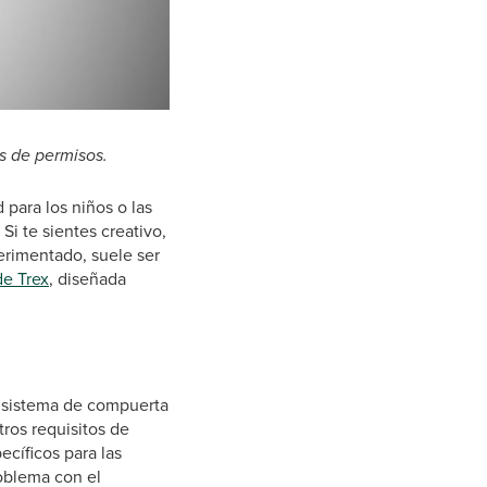
0:00 / 1:10
os de permisos.
para los niños o las
Si te sientes creativo,
erimentado, suele ser
de Trex
, diseñada
 sistema de compuerta
tros requisitos de
ecíficos para las
roblema con el