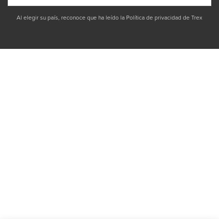
Al elegir su país, reconoce que ha leído la Política de privacidad de Trex