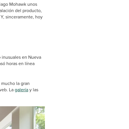
l lago Mohawk unos
alación del producto,
 Y, sinceramente, hoy
o inusuales en Nueva
asó horas en línea
ó mucho la gran
 web. La
galería
y las