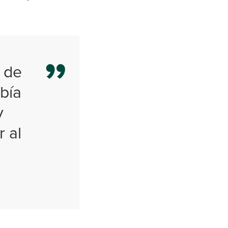
s de
abía
y
r al