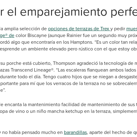
r el emparejamiento perf
la amplia selección de
opciones de terrazas de Trex
y pedir
mues
age® de
color Biscayne (aunque Rainier fue un segundo muy próx
ordó algo que encontraría en los Hamptons. “Es un color tan rela
desprende un ambiente elevado pero rústico con el que estoy ob
su porche está cubierto, Thompson agradeció la tecnología de mi
razas Transcend Lineage®. “Las escaleras flanquean ambos lados 
 durante todo el día. Tengo cuatro hijos que se niegan a desgast
importante para mí que los verracos de la terraza no se sobrecale
e”.
 encanta la mantenimiento facilidad de mantenimiento de sus t
opa de vino o un niño mancha ketchup en la terraza, simpleme
ey no había pensado mucho en
barandillas
, aparte del hecho de q