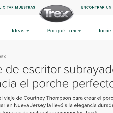
LICITAR MUESTRAS
ENCONTRAR UN
Ideas
Por qué Trex
Inicie
REX
e de escritor subrayad
ia el porche perfect
l viaje de Courtney Thompson para crear el por
ar en Nueva Jersey la llevó a la elegancia durade
as terrazas de materiales compuestos Trex®.