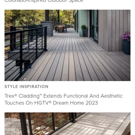
Colorado-inspired Outdoor Space
STYLE INSPIRATION
Trex® Cladding™ Extends Functional And Aesthetic
Touches On HGTV® Dream Home 2023