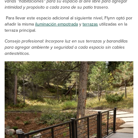
varias "habitaciones" para su espacio al aire libre para agregar
intimidad y propósito a cada zona de su patio trasero.
Para llevar este espacio adicional al siguiente nivel, Flynn optó por
añadir la misma
iluminación empotrada
y
terrazas
utilizadas en la
terraza principal.
Consejo profesional: Incorpore luz en sus terrazas y barandillas
para agregar ambiente y seguridad a cada espacio sin cables
antiestéticos.