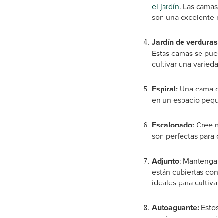
el jardín
. Las camas
son una excelente m
Jardín de verduras
Estas camas se pued
cultivar una varied
Espiral:
Una cama de
en un espacio pequ
Escalonado:
Cree m
son perfectas para 
Adjunto
: Mantenga 
están cubiertas con 
ideales para cultiv
Autoaguante:
Estos