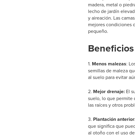
madera, metal o piedra
lecho de jardín elevad
y aireación. Las cama
mejores condiciones de
pequeño.
Beneficios
1.
Menos malezas
: Lo
semillas de maleza que
al suelo para evitar a
2.
Mejor drenaje:
El s
suelo, lo que permite 
las raíces y otros pro
3.
Plantación anterior
que significa que pue
al otoño con el uso de