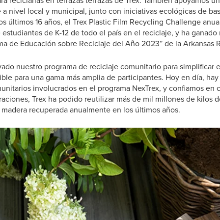
ra reciclarlas en terrazas terrazas de Trex. También apoyamos u
 a nivel local y municipal, junto con iniciativas ecológicas de 
los últimos 16 años, el Trex Plastic Film Recycling Challenge anu
 estudiantes de K-12 de todo el país en el reciclaje, y ha ganad
ama de Educación sobre Reciclaje del Año 2023” de la Arkansas R
ado nuestro programa de reciclaje comunitario para simplificar 
ible para una gama más amplia de participantes. Hoy en día, ha
unitarios involucrados en el programa NexTrex, y confiamos en c
raciones, Trex ha podido reutilizar más de mil millones de kilos d
 y madera recuperada anualmente en los últimos años.