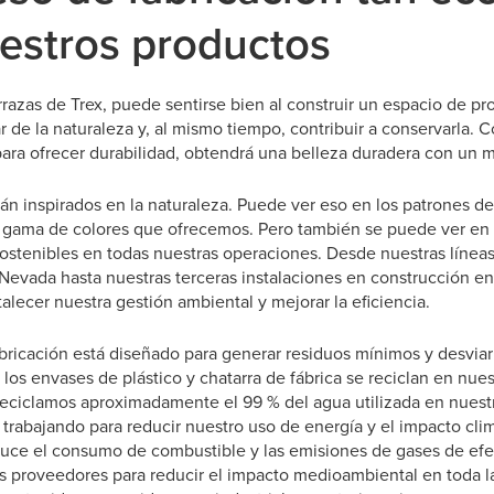
estros productos
rrazas de Trex, puede sentirse bien al construir un espacio de pr
ar de la naturaleza y, al mismo tiempo, contribuir a conservarla. 
para ofrecer durabilidad, obtendrá una belleza duradera con un
tán inspirados en la naturaleza. Puede ver eso en los patrones d
la gama de colores que ofrecemos. Pero también se puede ver en
sostenibles en todas nuestras operaciones. Desde nuestras línea
 Nevada hasta nuestras terceras instalaciones en construcción e
ecer nuestra gestión ambiental y mejorar la eficiencia.
ricación está diseñado para generar residuos mínimos y desviar 
 los envases de plástico y chatarra de fábrica se reciclan en nues
eciclamos aproximadamente el 99 % del agua utilizada en nuest
 trabajando para reducir nuestro uso de energía y el impacto clim
educe el consumo de combustible y las emisiones de gases de efe
os proveedores para reducir el impacto medioambiental en toda 