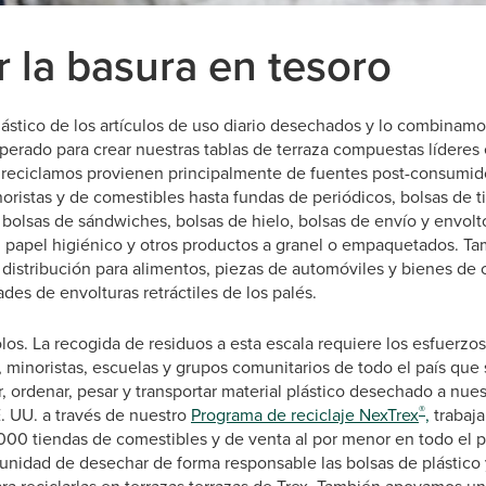
r la basura en tesoro
lástico de los artículos de uso diario desechados y lo combinam
perado para crear nuestras tablas de terraza compuestas líderes e
ue reciclamos provienen principalmente de fuentes post-consumid
ristas y de comestibles hasta fundas de periódicos, bolsas de ti
bolsas de sándwiches, bolsas de hielo, bolsas de envío y envolto
, papel higiénico y otros productos a granel o empaquetados. 
e distribución para alimentos, piezas de automóviles y bienes d
ades de envolturas retráctiles de los palés.
los. La recogida de residuos a esta escala requiere los esfuerz
 minoristas, escuelas y grupos comunitarios de todo el país que
r, ordenar, pesar y transportar material plástico desechado a nues
®
. UU. a través de nuestro
Programa de reciclaje NexTrex
,
trabaj
0 tiendas de comestibles y de venta al por menor en todo el paí
nidad de desechar de forma responsable las bolsas de plástico y