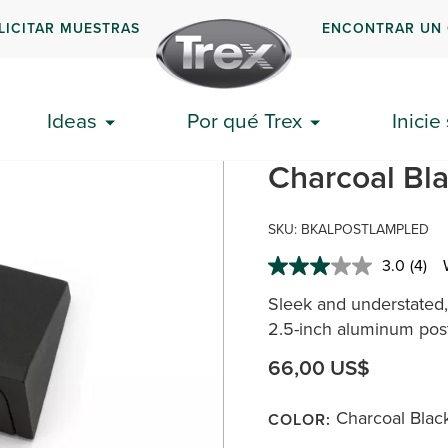
LICITAR MUESTRAS
ENCONTRAR UN
 barandilla de cuña para terraza
Ideas
Por qué Trex
Inicie
Trex® Wedge 
Charcoal Bl
SKU:
BKALPOSTLAMPLED
3.0
(4)
Read
4
Sleek and understated, 
Revi
Sam
2.5-inch aluminum post
page
link.
66,00 US$
Charcoal Blac
COLOR: