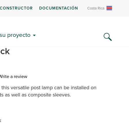
 CONSTRUCTOR
DOCUMENTACIÓN
Costa Rica
Compartir:
 su proyecto
Deck Rail Light -
ack
Write a review
this versatile post lamp can be installed on
ews.
e
s as well as composite sleeves.
k