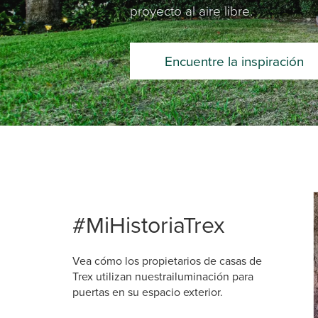
proyecto al aire libre.
Encuentre la inspiración
Media Ca
Carousel 
#MiHistoriaTrex
Vea cómo los propietarios de casas de
Trex utilizan nuestrailuminación para
puertas en su espacio exterior.