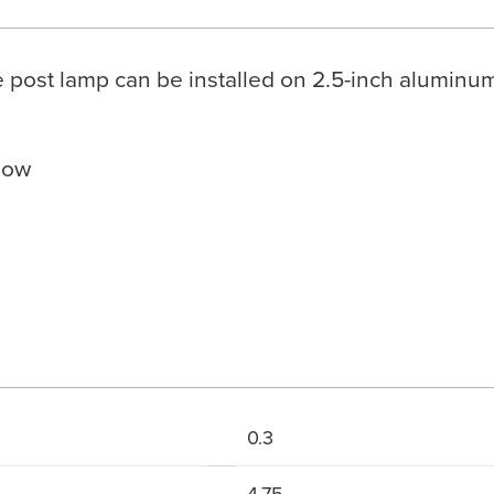
le post lamp can be installed on 2.5-inch aluminu
elow
0.3