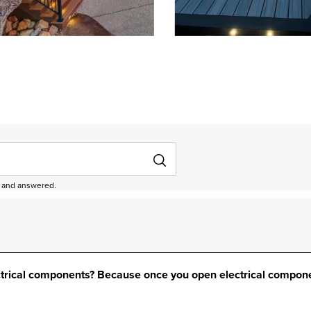
depanel 1 of 5, Showing items 1 to 3 of 15.
ed and answered.
ectrical components? Because once you open electrical compone