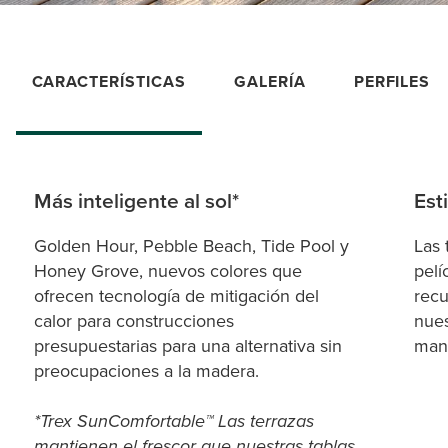
CARACTERÍSTICAS
GALERÍA
PERFILES
Más inteligente al sol*
Est
Golden Hour, Pebble Beach, Tide Pool y
Las 
Honey Grove, nuevos colores que
pelí
ofrecen tecnología de mitigación del
recu
calor para construcciones
nues
presupuestarias para una alternativa sin
manc
preocupaciones a la madera.
*Trex SunComfortable™ Las terrazas
mantienen el frescor que nuestras tablas