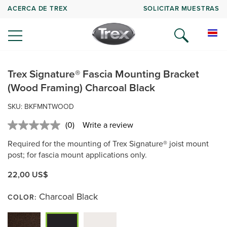
ACERCA DE TREX
SOLICITAR MUESTRAS
Trex Signature® Fascia Mounting Bracket
(Wood Framing) Charcoal Black
SKU:
BKFMNTWOOD
(0)
Write a review
No
rating
Required for the mounting of Trex Signature® joist mount
value.
Same
post; for fascia mount applications only.
page
link.
22,00 US$
Charcoal Black
COLOR: