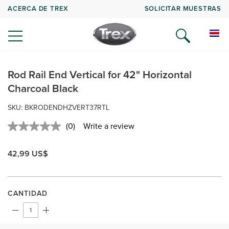
ACERCA DE TREX
SOLICITAR MUESTRAS
Rod Rail End Vertical for 42" Horizontal
Charcoal Black
SKU:
BKRODENDHZVERT37RTL
(0)
Write a review
No
rating
value.
42,99 US$
Same
page
link.
CANTIDAD