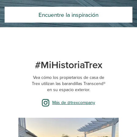
Encuentre la inspiración
#MiHistoriaTrex
Vea cómo los propietarios de casa de
Trex utilizan las barandillas Transcend®
en su espacio exterior.
Más de @trexcompany
Media Carousel
Carousel with product photos. Use the previous and next buttons 