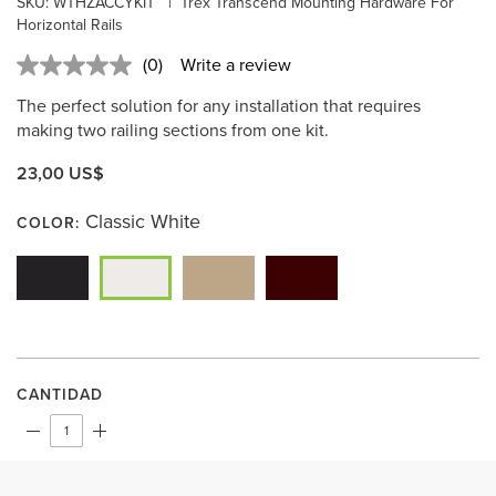
SKU:
WTHZACCYKIT
|
Trex Transcend Mounting Hardware For
Horizontal Rails
(0)
Write a review
No
rating
The perfect solution for any installation that requires
value.
Same
making two railing sections from one kit.
page
link.
23,00 US$
Classic White
COLOR:
CANTIDAD