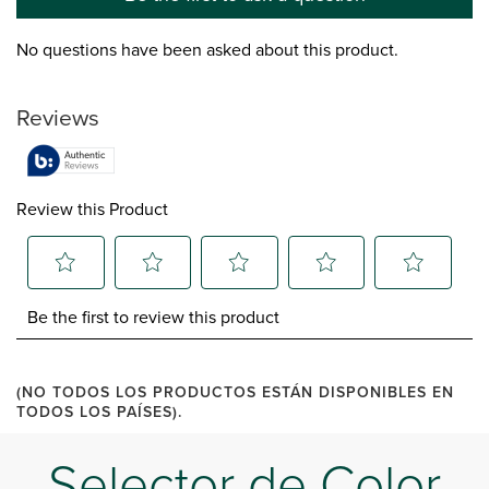
No questions have been asked about this product.
Reviews
Review this Product
Select
Select
Select
Select
Select
Be the first to review this product
to
to
to
to
to
rate
rate
rate
rate
rate
the
the
the
the
the
item
item
item
item
item
(NO TODOS LOS PRODUCTOS ESTÁN DISPONIBLES EN
with
with
with
with
with
TODOS LOS PAÍSES).
1
2
3
4
5
star.
stars.
stars.
stars.
stars.
Selector de Color
This
This
This
This
This