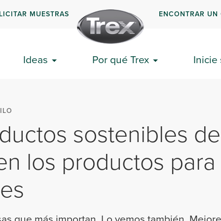
LICITAR MUESTRAS
ENCONTRAR UN
Ideas
Por qué Trex
Inicie
ILO
ductos sostenibles de
en los productos para
res
sas que más importan. Lo vemos también. Mejore